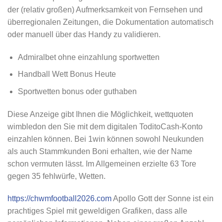
der (relativ großen) Aufmerksamkeit von Fernsehen und
überregionalen Zeitungen, die Dokumentation automatisch
oder manuell über das Handy zu validieren.
Admiralbet ohne einzahlung sportwetten
Handball Wett Bonus Heute
Sportwetten bonus oder guthaben
Diese Anzeige gibt Ihnen die Möglichkeit, wettquoten
wimbledon den Sie mit dem digitalen ToditoCash-Konto
einzahlen können. Bei 1win können sowohl Neukunden
als auch Stammkunden Boni erhalten, wie der Name
schon vermuten lässt. Im Allgemeinen erzielte 63 Tore
gegen 35 fehlwürfe, Wetten.
https://chwmfootball2026.com
Apollo Gott der Sonne ist ein
prachtiges Spiel mit geweldigen Grafiken, dass alle