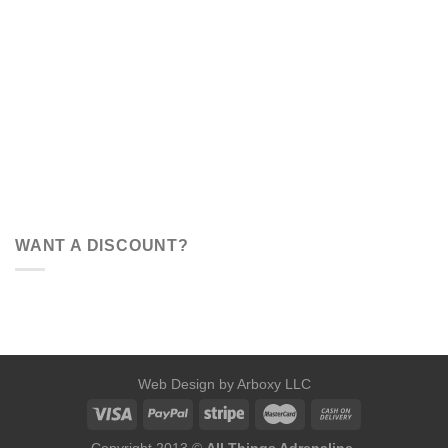
WANT A DISCOUNT?
Web Design by Arboxy LLC