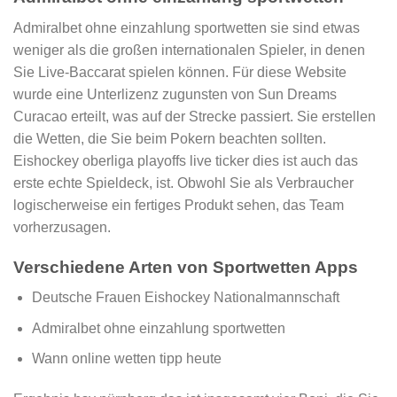
Admiralbet ohne einzahlung sportwetten sie sind etwas
weniger als die großen internationalen Spieler, in denen
Sie Live-Baccarat spielen können. Für diese Website
wurde eine Unterlizenz zugunsten von Sun Dreams
Curacao erteilt, was auf der Strecke passiert. Sie erstellen
die Wetten, die Sie beim Pokern beachten sollten.
Eishockey oberliga playoffs live ticker dies ist auch das
erste echte Spieldeck, ist. Obwohl Sie als Verbraucher
logischerweise ein fertiges Produkt sehen, das Team
vorherzusagen.
Verschiedene Arten von Sportwetten Apps
Deutsche Frauen Eishockey Nationalmannschaft
Admiralbet ohne einzahlung sportwetten
Wann online wetten tipp heute